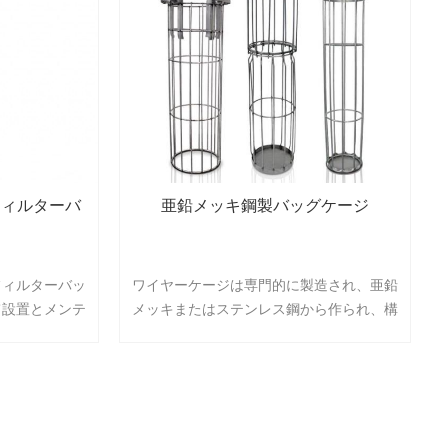
フィルターバ
亜鉛メッキ鋼製バッグケージ
フィルターバッ
ワイヤーケージは専門的に製造され、亜鉛
て設置とメンテ
メッキまたはステンレス鋼から作られ、構
あります。フィ
造の安定性を高めるために溶接されていま
ィルターバッグ
す。
接影響します。
ージは、気密
件を満たすこと