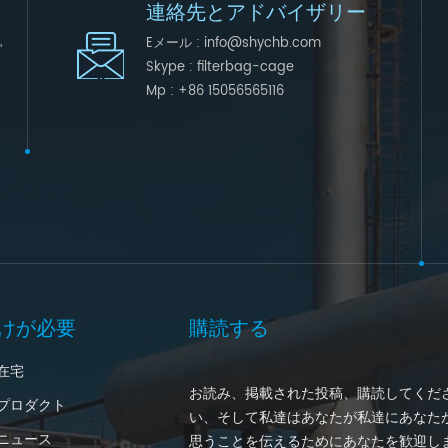
連絡先とアドバイザリー
,
Eメール :
info@shychb.com
Skype :
filterbag-cage
Mp :
+86 15056565116
けが必要
購読する
在宅
お読み、掲載された投稿、購読してくだ
プロダクト
い、そして私達はあなたが私達にあなた
ニュース
思うことを伝えるためにあなたを歓迎し