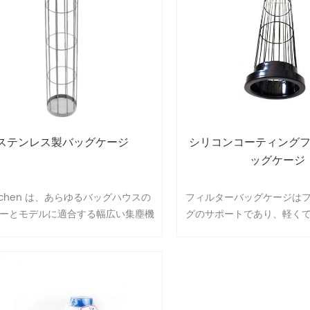
ステンレス製バッグケージ
シリコンコーティング
ッグケージ
nchen は、あらゆるバッグハウスの
フィルターバッグケージは
ーとモデルに適合する幅広い集塵機
グのサポートであり、軽く
ルター ケージを製造しています。ご
ナンスが簡単である必要が
応じて、珍しい特殊なケージ設計も
ルターケージの品質は、フ
製造できます。
の濾過状態と耐用年数に直
当社が製造するすべてのケ
性、滑らかさ、直立性の要