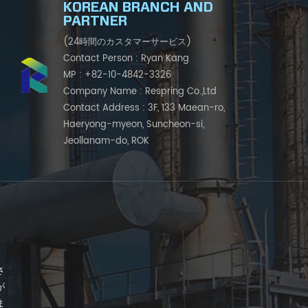
KOREAN BRANCH AND
PARTNER
(24時間のカスタマーサービス)
Contact Person : Ryan Kang
MP : +82-10-4842-3326
Company Name : Respring Co.,Ltd
Contact Address : 3F, 133 Maean-ro,
Haeryong-myeon, Suncheon-si,
Jeollanam-do, ROK
さ
が
ま