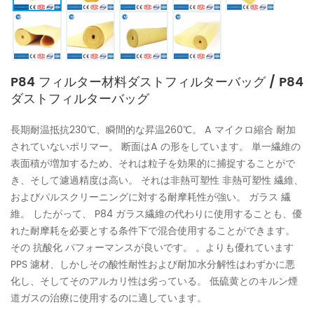
P84 フィルター材料ダストフィルターバッグ / P84
ダストフィルターバッグ
長期耐温抵抗230℃、瞬間的な昇温260℃。 A マイクロ縮合 耐加
されていないポリマー。 断面はA の形をしています。 単一繊維の
表面積が増加するため、それは粒子を効果的に捕捉することがで
き、そして濾過精度は高い。 それは非熱可塑性 非熱可塑性 繊維、
およびパルスクリーニングに対する耐摩耗性が強い。 ガラス 繊
維。 したがって、 P84 ガラス繊維の代わりに使用することも、優
れた耐摩耗を必要とする条件下で混合使用することができます。
その 抗酸化 パフォーマンスが良いです。 。よりも優れています
PPS 濾材、しかしその酸性耐性および耐加水分解性はわずかに悪
化し、そしてそのアルカリ性は劣っている。 低硫黄とのキルン煙
道ガスの治療に使用するのに適しています。