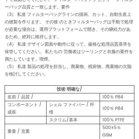
ーバッグ品質と一致します。要件
（3） 私達 フィルターバッグラインの描画、カット、自動生産上
の縫製を作ります。 その後 のときフィルターバッグは手動で処理
が必要な場合は、運用プラットフォームで開き、その継続力があ
るため、絶対に維持します。
（4） 私達 デザイン図面や動作に従って、厳格な処理品質基準を
保管してください。 私たちの 労働者はツーリングと衣服の要件を
満たしています。喫煙。
（5） 私達 製品の処理を担当し、廃棄物、残留物、廃棄物の欠陥
を検討してください。
技術 明確な/
名前 / 品質 /
100％ P84
コンポーネント /
シェル ファイバー / 纤
100％ P84
成長
维
スクリム/基本
100％ PTFE
500±5％
重量 / 克重
GSM