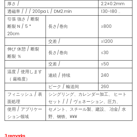
厚さ /
2.2±0.2mm
透磁率 / / / 200pa L / DM2.min
130-180 ..
引張 強さ / 断裂
断裂 N / 5 *
長さ/巻向
≥800
20cm
交差 /
≥1200
伸び 休憩 / 断裂
長さ/巻向
≤30
断裂 ％
交差 /
≤50
温度 / 使用します
連続 / 持续
240
（ 厳格度）
ピーク / 輸送间
260
フィニッシュ / 表
シングリング、カレンダー加工、 ヒート
面処理
セット / / / ヴェネーション、圧力、
使用 / アプリケー
セメント、スチール製、建設、 冶金/ 水
ション领域
野、钢铁、¥¥¥
3.remarks ..