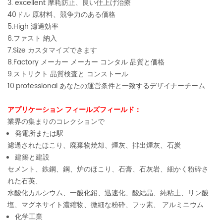
3. excellent 摩耗防止、良い仕上げ治療
40ドル 原材料、競争力のある価格
5.High 濾過効率
6.ファスト 納入
7.Size カスタマイズできます
8.Factory メーカー メーカー コンタル 品質と価格
9.ストリクト 品質検査と コンストール
10.professional あなたの運営条件と一致するデザイナーチーム
アプリケーション フィールズフィールド：
業界の集まりのコレクションで
発電所または駅
濾過されたほこり、廃棄物焼却、煙灰、排出煙灰、石炭
建築と建設
セメント、鉄鋼、鋼、炉のほこり、石膏、石灰岩、細かく粉砕さ
れた石英、
水酸化カルシウム、一酸化鉛、迅速化、酸結晶、純粘土、リン酸
塩、マグネサイト濃縮物、微細な粉砕、フッ素、 アルミニウム
化学工業