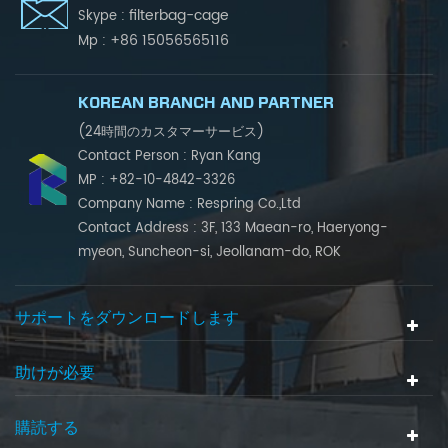
filterbag-cage
Skype :
+86 15056565116
Mp :
KOREAN BRANCH AND PARTNER
(24時間のカスタマーサービス)
Contact Person : Ryan Kang
MP : +82-10-4842-3326
Company Name : Respring Co.,Ltd
Contact Address : 3F, 133 Maean-ro, Haeryong-
myeon, Suncheon-si, Jeollanam-do, ROK
サポートをダウンロードします
助けが必要
購読する