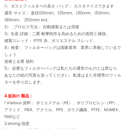
1） ダストフィルターの長さ バッグ： カスタマイズできます
通常 サイズ： 直径100mm、125mm、130mm、150mm、
180mm、 250mm ect。
2） ..プロセス方法： 自動縫製または溶接
3）生産 詳細：二重 耐摩耗性を高めるための底部と補強。
縫製スレッド： PTFE 糸、ポリエステル スレッド。
4）検査： フィルターバッグは国家基準、業界に準拠しているで
しょう
規格と企業 規約
5） 必要なフィルターバッグは私たちの通常のものとは異なり、
あなたの絵の写真を送ってください。私達はまた非標準のフィル
ターを作り出します。
4.追加の 製品：
1.Various 資料： ポリエステル（PE）、ポリプロピレン（PP）、
アラミド、P84、アクリル、PPS、ガラス繊維、PTFE、NOMEX、
FMSなど
2.strong 強度