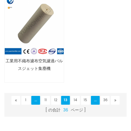
業界向け
工業用不織布濾布空気濾過パル
スジェット集塵機
PPSryton500g /m2PTFEメン
ブレンニードルフェルト
1
...
11
12
13
14
15
...
36
の合計
36
ページ