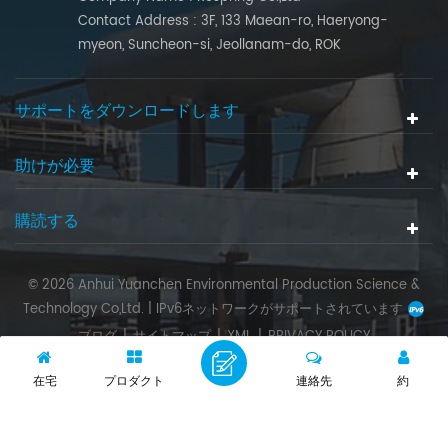
Contact Address : 3F, 133 Maean-ro, Haeryong-
myeon, Suncheon-si, Jeollanam-do, ROK
サポートをダウンロードします
助けが必要
購読する
© 2026 Anhui Yuanchen Environmental Production Science &
Technology Co,Ltd. |
IPv6ネットワークがサポートされています
ブログ
|
サイトマップ
|
XML
|
PRIVACY POLICY
在宅
プロダクト
連絡先
約