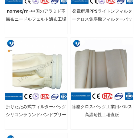
nomex/m-中国のアラミド不
発電所用PPSライトンフィルタ
織布ニードルフェルト濾布工場
ークロス集塵機フィルターバッ
グ
折りたたみ式フィルターバッグ
除塵クロスバッグ工業用パルス
シリコンラウンドバンドプリー
高温耐性工場直販
ツフィルターバッグ折りたたみ
式フィルターバッグ工業用ろ過