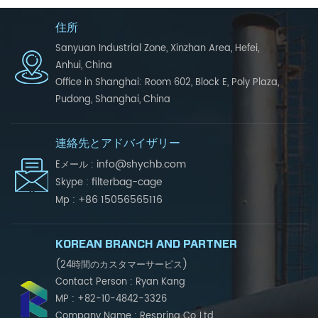
住所
Sanyuan Industrial Zone, Xinzhan Area, Hefei,
Anhui, China
Office in Shanghai: Room 602, Block E, Poly Plaza,
Pudong, Shanghai, China
連絡先とアドバイザリー
info@shychb.com
Eメール :
filterbag-cage
Skype :
+86 15056565116
Mp :
KOREAN BRANCH AND PARTNER
(24時間のカスタマーサービス)
Contact Person : Ryan Kang
MP : +82-10-4842-3326
Company Name : Respring Co.,Ltd