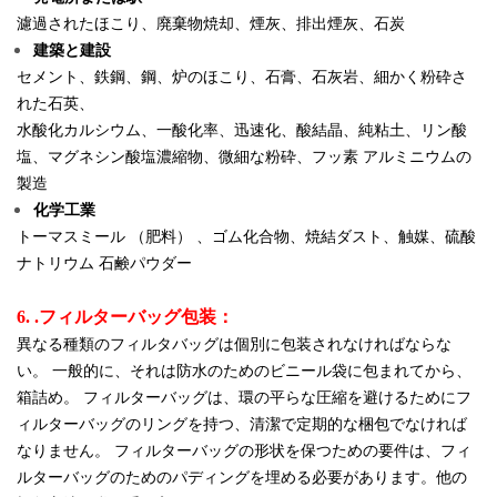
濾過されたほこり、廃棄物焼却、煙灰、排出煙灰、石炭
建築と建設
セメント、鉄鋼、鋼、炉のほこり、石膏、石灰岩、細かく粉砕さ
れた石英、
水酸化カルシウム、一酸化率、迅速化、酸結晶、純粘土、リン酸
塩、マグネシン酸塩濃縮物、微細な粉砕、フッ素
アルミニウムの
製造
化学工業
トーマスミール （肥料） 、ゴム化合物、焼結ダスト、触媒、硫酸
ナトリウム
石鹸パウダー
6. .フィルターバッグ包装：
異なる種類のフィルタバッグは個別に包装されなければならな
い。 一般的に、それは防水のためのビニール袋に包まれてから、
箱詰め。 フィルターバッグは、環の平らな圧縮を避けるためにフ
ィルターバッグのリングを持つ、清潔で定期的な梱包でなければ
なりません。 フィルターバッグの形状を保つための要件は、フィ
ルターバッグのためのパディングを埋める必要があります。他の