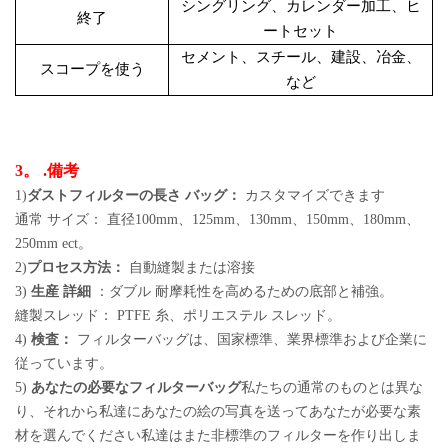
シングリング、カレンダー加工、ヒ
終了
ートセット
セメント、スチール、建設、冶金、
スコープを使う
など
3。 .備考
1)
ダストフィルターの長さ バッグ：
カスタマイズできます
通常 サイズ： 直径100mm、125mm、130mm、150mm、180mm、
250mm ect。
2)
プロセス方法：
自動縫製または溶接
3)
生産 詳細
：ダブル 耐摩耗性を高めるための底部と補強。
縫製スレッド： PTFE 糸、ポリエステル スレッド。
4)
検査：
フィルターバッグは、国家標準、業界標準および企業に
従っています。
5)
あなたの必要なフィルターバッグ
私たちの通常のものとは異な
り、それから私達にあなたの絵の写真を送ってあなたが必要な素
材を選んでください私達はまた非標準のフィルターを作り出しま