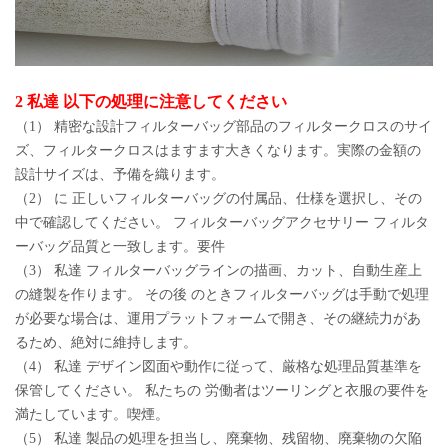
2 私達 以下の処理に注意してください
（1） 精密な設計フィルターバッグ部品のフィルタークロスのサイ
ズ、フィルタークロスはますます大きくなります。実際の金額の
設計サイズは、予備を織ります。
（2） に 正しいフィルターバッグの付属品、仕様を選択し、その
中で確認してください。 フィルターバッグアクセサリー フィルタ
ーバッグ品質と一致します。要件
（3） 私達 フィルターバッグラインの描画、カット、自動生産上
の縫製を作ります。 その後 のときフィルターバッグは手動で処理
が必要な場合は、運用プラットフォームで開き、その継続力があ
るため、絶対に維持します。
（4） 私達 デザイン図面や動作に従って、厳格な処理品質基準を
保管してください。 私たちの 労働者はツーリングと衣服の要件を
満たしています。喫煙。
（5） 私達 製品の処理を担当し、廃棄物、残留物、廃棄物の欠陥