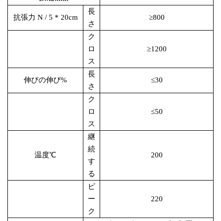
長
抗張力
N / 5 * 20cm
≥800
さ
ク
ロ
≥1200
ス
長
伸びの伸び
%
≤30
さ
ク
ロ
≤50
ス
継
続
温度
℃
200
す
る
ピ
ー
220
ク