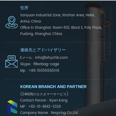
住所
Sanyuan Industrial Zone, Xinzhan Area, Hefei,
Anhui, China
Office in Shanghai: Room 602, Block E, Poly Plaza,
Pudong, Shanghai, China
連絡先とアドバイザリー
info@shychb.com
Eメール :
filterbag-cage
Skype :
+86 15056565116
Mp :
KOREAN BRANCH AND PARTNER
(24時間のカスタマーサービス)
Contact Person : Ryan Kang
MP : +82-10-4842-3326
Company Name : Respring Co.,Ltd