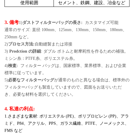
使用範囲
セメント、鉄鋼、建設、冶金など
3. 備考
1)
ダストフィルターバッグの長さ:
カスタマイズ可能
通常のサイズ: 直径 100mm、125mm、130mm、150mm、180mm、
250mm など。
2)
プロセス方法:
自動縫製または溶接
3)
Prodction の詳細
: ダブル ボトムと耐摩耗性を作るための補強。
ミシン糸：PTFE糸、ポリエステル糸。
4)
検査:
フィルター バッグは、国家標準、業界標準、および企業
標準に従っています。
5)
必要なフィルターバッグ
が通常のものと異なる場合は、標準外の
フィルターバッグも製造していますので、図面をお送りいただ
き、必要な材料を選択してください。
4. 私達の利点:
1.さまざまな素材: ポリエステル (PE)、ポリプロピレン (PP)、アラ
ミド、P84、アクリル、PPS、ガラス繊維、PTFE、ノーメックス、
FMS など