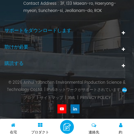
Contact Address : 3F, 133 Maean-ro, Haeryong-
myeon, Suncheon-si, Jeollanam-do, ROK
サポートをダウンロードします
助けが必要
購読する
© 2026 Anhui Yuanchen Environmental Production Science &
Technology Co,Ltd. |
IPv6ネットワークがサポートされています
ブログ
|
サイトマップ
|
XML
|
PRIVACY POLICY
在宅
プロダクト
連絡先
約