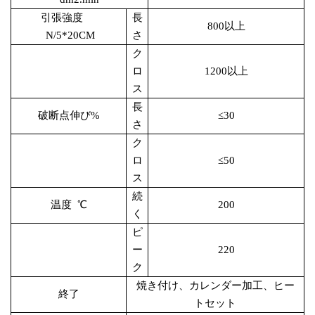
引張強度
長
800以上
N/5*20CM
さ
ク
ロ
1200以上
ス
長
破断点伸び
%
≤30
さ
ク
ロ
≤50
ス
続
温度
℃
200
く
ピ
ー
220
ク
焼き付け、カレンダー加工、ヒー
終了
トセット