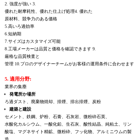
2. 強度が強い 3.
優れた耐摩耗性、優れた仕上げ処理4. 優れた
原材料、競争力のある価格
5.高いろ過効率
6.短納期
7.サイズはカスタマイズ可能
8.工場メーカーは品質と価格を確認できます 9.
厳格な品質検査と
管理 10.プロのデザイナーチームがお客様の運用条件に合わせます
5. 適用分野:
業界の集塵
発電所か場所
ろ過ダスト、廃棄物焼却、排煙、排出排煙、炭粉
建築と建設
セメント、鉄鋼、炉粉、石膏、石灰岩、微粉砕石英、
水酸化カルシウム、一酸化鉛、生石灰、酸性結晶、純粘土、リン
酸塩、マグネサイト精鉱、微粉砕、フッ化物、
アルミニウムの製
造