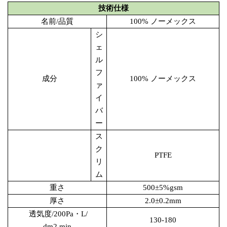
技術仕様
名前/品質
100% ノーメックス
シ
ェ
ル
フ
成分
100% ノーメックス
ァ
イ
バ
ー
ス
ク
PTFE
リ
ム
重さ
500±5%gsm
厚さ
2.0±0.2mm
透気度/200Pa・L/
130-180
dm2.min