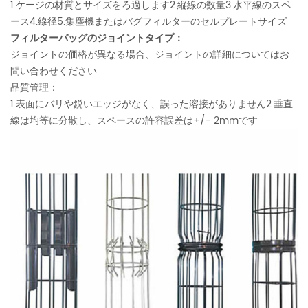
1.ケージの材質とサイズをろ過します2.縦線の数量3.水平線のスペ
ース4.線径5.集塵機またはバグフィルターのセルプレートサイズ
フィルターバッグのジョイントタイプ：
ジョイントの価格が異なる場合、ジョイントの詳細についてはお
問い合わせください
品質管理：
1.表面にバリや鋭いエッジがなく、誤った溶接がありません2.垂直
線は均等に分散し、スペースの許容誤差は+/- 2mmです