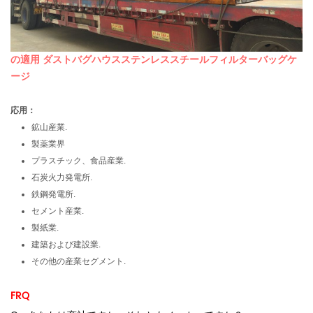
の適用
ダストバグハウスステンレススチールフィルターバッグケ
ージ
応用：
鉱山産業.
製薬業界
プラスチック、食品産業.
石炭火力発電所.
鉄鋼発電所.
セメント産業.
製紙業.
建築および建設業.
その他の産業セグメント.
FRQ