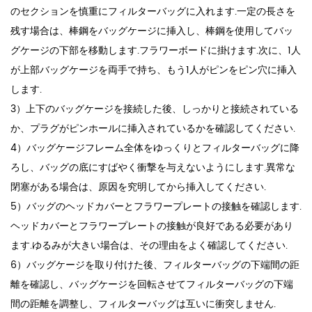
のセクションを慎重にフィルターバッグに入れます.一定の長さを
残す場合は、棒鋼をバッグケージに挿入し、棒鋼を使用してバッ
グケージの下部を移動します.フラワーボードに掛けます.次に、1人
が上部バッグケージを両手で持ち、もう1人がピンをピン穴に挿入
します.
3）上下のバッグケージを接続した後、しっかりと接続されている
か、プラグがピンホールに挿入されているかを確認してください.
4）バッグケージフレーム全体をゆっくりとフィルターバッグに降
ろし、バッグの底にすばやく衝撃を与えないようにします.異常な
閉塞がある場合は、原因を究明してから挿入してください.
5）バッグのヘッドカバーとフラワープレートの接触を確認します.
ヘッドカバーとフラワープレートの接触が良好である必要があり
ます.ゆるみが大きい場合は、その理由をよく確認してください.
6）バッグケージを取り付けた後、フィルターバッグの下端間の距
離を確認し、バッグケージを回転させてフィルターバッグの下端
間の距離を調整し、フィルターバッグは互いに衝突しません.