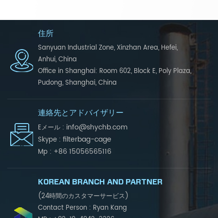
住所
Sanyuan Industrial Zone, Xinzhan Area, Hefei,
Anhui, China
Office in Shanghai: Room 602, Block E, Poly Plaza,
Pudong, Shanghai, China
連絡先とアドバイザリー
info@shychb.com
Eメール :
filterbag-cage
Skype :
+86 15056565116
Mp :
KOREAN BRANCH AND PARTNER
(24時間のカスタマーサービス)
Contact Person : Ryan Kang