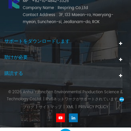
MP : +82-10-4842-3326
Company Name : Respring Co.,Ltd
Contact Address : 3F, 133 Maean-ro, Haeryong-
myeon, Suncheon-si, Jeollanam-do, ROK
サポートをダウンロードします
助けが必要
購読する
© 2026 Anhui Yuanchen Environmental Production Science &
Technology Co,Ltd. |
IPv6ネットワークがサポートされています
ブログ
|
サイトマップ
|
XML
|
PRIVACY POLICY