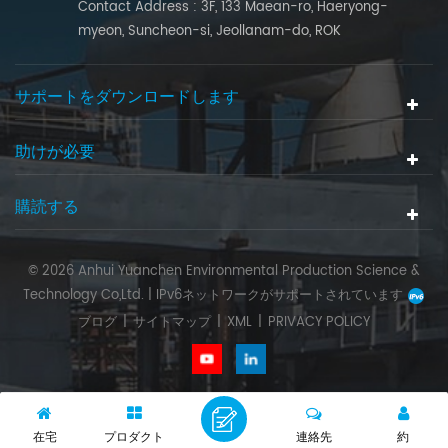
Contact Address : 3F, 133 Maean-ro, Haeryong-
myeon, Suncheon-si, Jeollanam-do, ROK
サポートをダウンロードします
助けが必要
購読する
© 2026 Anhui Yuanchen Environmental Production Science &
Technology Co,Ltd. |
IPv6ネットワークがサポートされています
ブログ
|
サイトマップ
|
XML
|
PRIVACY POLICY
在宅
プロダクト
連絡先
約