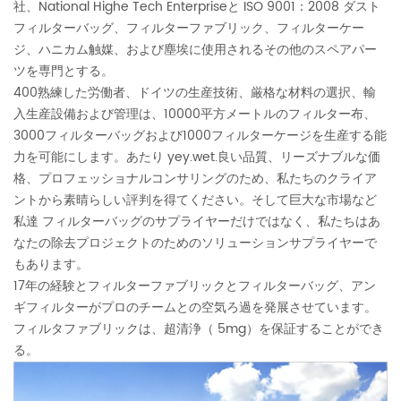
社、National Highe Tech Enterpriseと ISO 9001：2008 ダスト
フィルターバッグ、フィルターファブリック、フィルターケー
ジ、ハニカム触媒、および塵埃に使用されるその他のスペアパー
ツを専門とする。
400熟練した労働者、ドイツの生産技術、厳格な材料の選択、輸
入生産設備および管理は、10000平方メートルのフィルター布、
3000フィルターバッグおよび1000フィルターケージを生産する能
力を可能にします。あたり yey.wet.良い品質、リーズナブルな価
格、プロフェッショナルコンサリングのため、私たちのクライア
ントから素晴らしい評判を得てください。そして巨大な市場など
私達 フィルターバッグのサプライヤーだけではなく、私たちはあ
なたの除去プロジェクトのためのソリューションサプライヤーで
もあります。
17年の経験とフィルターファブリックとフィルターバッグ、アン
ギフィルターがプロのチームとの空気ろ過を発展させています。
フィルタファブリックは、超清浄（ 5mg）を保証することができ
る。