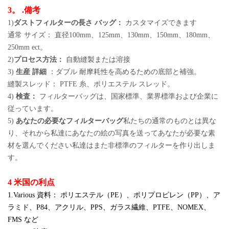
3。 .備考
1)
ダストフィルターの長さ バッグ：
カスタマイズできます
通常 サイズ： 直径100mm、125mm、130mm、150mm、180mm、
250mm ect。
2)
プロセス方法：
自動縫製または溶接
3)
生産 詳細
：ダブル 耐摩耗性を高めるための底部と補強。
縫製スレッド： PTFE 糸、ポリエステル スレッド。
4)
検査：
フィルターバッグは、国家標準、業界標準および企業に
従っています。
5)
あなたの必要なフィルターバッグ
私たちの通常のものとは異な
り、それから私達にあなたの絵の写真を送ってあなたが必要な素
材を選んでください私達はまた非標準のフィルターを作り出しま
す。
4 米国の利点
1.Various 資料： ポリエステル（PE）、ポリプロピレン（PP）、ア
ラミド、P84、アクリル、PPS、ガラス繊維、PTFE、NOMEX、
FMS など