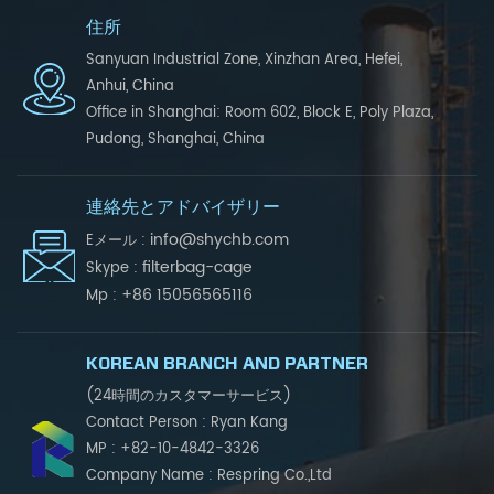
住所
Sanyuan Industrial Zone, Xinzhan Area, Hefei,
Anhui, China
Office in Shanghai: Room 602, Block E, Poly Plaza,
Pudong, Shanghai, China
連絡先とアドバイザリー
info@shychb.com
Eメール :
filterbag-cage
Skype :
+86 15056565116
Mp :
KOREAN BRANCH AND PARTNER
(24時間のカスタマーサービス)
Contact Person : Ryan Kang
MP : +82-10-4842-3326
Company Name : Respring Co.,Ltd