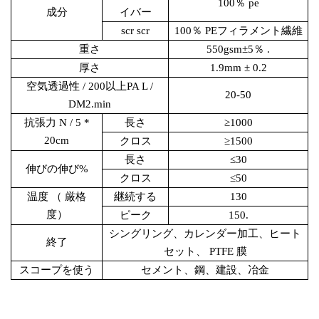
100％ pe
成分
イバー
scr scr
100％ PEフィラメント繊維
重さ
550gsm±5％ .
厚さ
1.9mm ± 0.2
空気透過性
/ 200以上PA L /
20-50
DM2.min
抗張力
N / 5 *
長さ
≥1000
20cm
クロス
≥1500
長さ
≤30
伸びの伸び
%
クロス
≤50
温度
（ 厳格
継続する
130
度）
ピーク
150.
シングリング、カレンダー加工、ヒート
終了
セット、 PTFE 膜
スコープを使う
セメント、鋼、建設、冶金