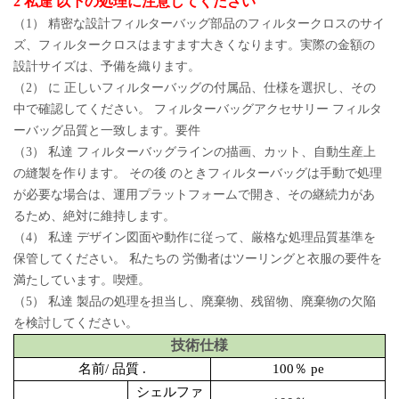
2 私達 以下の処理に注意してください
（1） 精密な設計フィルターバッグ部品のフィルタークロスのサイ
ズ、フィルタークロスはますます大きくなります。実際の金額の
設計サイズは、予備を織ります。
（2） に 正しいフィルターバッグの付属品、仕様を選択し、その
中で確認してください。 フィルターバッグアクセサリー フィルタ
ーバッグ品質と一致します。要件
（3） 私達 フィルターバッグラインの描画、カット、自動生産上
の縫製を作ります。 その後 のときフィルターバッグは手動で処理
が必要な場合は、運用プラットフォームで開き、その継続力があ
るため、絶対に維持します。
（4） 私達 デザイン図面や動作に従って、厳格な処理品質基準を
保管してください。 私たちの 労働者はツーリングと衣服の要件を
満たしています。喫煙。
（5） 私達 製品の処理を担当し、廃棄物、残留物、廃棄物の欠陥
を検討してください。
技術仕様
名前/ 品質 .
100％ pe
シェルファ