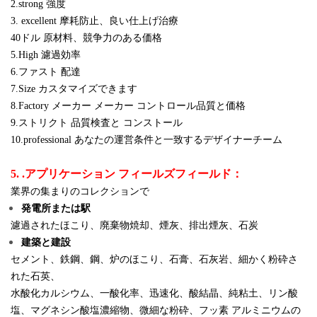
2.strong 強度
3. excellent 摩耗防止、良い仕上げ治療
40ドル 原材料、競争力のある価格
5.High 濾過効率
6.ファスト 配達
7.Size カスタマイズできます
8.Factory メーカー メーカー コントロール品質と価格
9.ストリクト 品質検査と コンストール
10.professional あなたの運営条件と一致するデザイナーチーム
5. .アプリケーション フィールズフィールド：
業界の集まりのコレクションで
発電所または駅
濾過されたほこり、廃棄物焼却、煙灰、排出煙灰、石炭
建築と建設
セメント、鉄鋼、鋼、炉のほこり、石膏、石灰岩、細かく粉砕さ
れた石英、
水酸化カルシウム、一酸化率、迅速化、酸結晶、純粘土、リン酸
塩、マグネシン酸塩濃縮物、微細な粉砕、フッ素
アルミニウムの