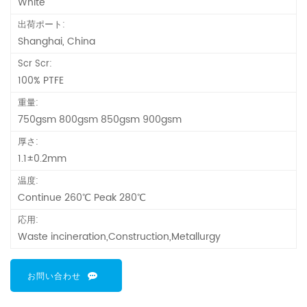
White
出荷ポート:
Shanghai, China
Scr Scr:
100% PTFE
重量:
750gsm 800gsm 850gsm 900gsm
厚さ:
1.1±0.2mm
温度:
Continue 260℃ Peak 280℃
応用:
Waste incineration,Construction,Metallurgy
お問い合わせ